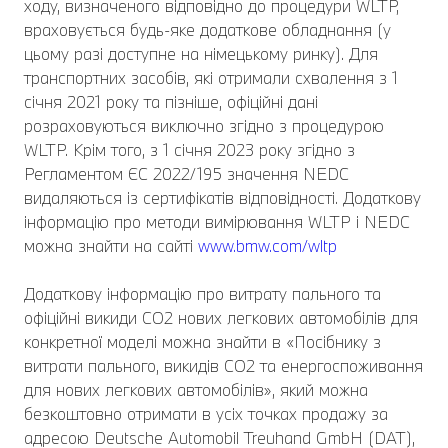
ходу, визначеного відповідно до процедури WLTP,
враховується будь-яке додаткове обладнання (у
цьому разі доступне на німецькому ринку). Для
транспортних засобів, які отримали схвалення з 1
січня 2021 року та пізніше, офіційні дані
розраховуються виключно згідно з процедурою
WLTP. Крім того, з 1 січня 2023 року згідно з
Регламентом ЄС 2022/195 значення NEDC
видаляються із сертифікатів відповідності. Додаткову
інформацію про методи вимірювання WLTP і NEDC
можна знайти на сайті
www.bmw.com/wltp
Додаткову інформацію про витрату пального та
офіційні викиди CO2 нових легкових автомобілів для
конкретної моделі можна знайти в «Посібнику з
витрати пального, викидів CO2 та енергоспоживання
для нових легкових автомобілів», який можна
безкоштовно отримати в усіх точках продажу за
адресою Deutsche Automobil Treuhand GmbH (DAT),