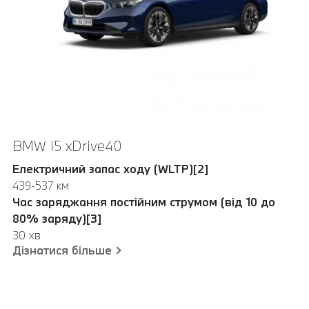
BMW i5 xDrive40
BMW iX1 xDrive30
Електричний запас ходу (WLTP)[2]
Електричний запас ходу (WLTP)[2]
439-537 км
416-440 км
Час заряджання постійним струмом (від 10 до
Час заряджання постійним струмом (від 10 до
80% заряду)[3]
80% заряду)
[3]
30 хв
30 хв
Дізнатися більше
Дізнатися більше