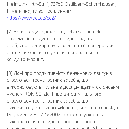
Hellmuth-Hirth-Str. 1, 73760 Ostfildern-Scharnhausen,
Німеччина, та за посиланням
https://www.dat.de/co2/.
[2] Запас ходу залежить від різних факторів,
зокрема: індивідуального стилю водіння,
особливостей маршруту, зовнішньої температури,
опалення/кондиціонування, попереднього
кондиціонування.
[3] Дані про продуктивність бензинових двигунів
стосуються транспортних засобів, що
використовують пальне з дослідницьким октановим
числом RON 98. Дані про витрату пального
стосуються транспортних засобів, що
використовують високоякісне пальне, що відповідає
Регламенту ЄС 715/2007. Також допускається
використання неетилованого пального з
дослідницьким октановим числом RON 91 і вище та