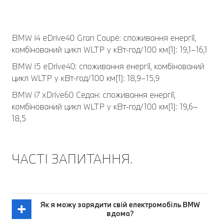
BMW i4 eDrive40 Gran Coupé: споживання енергії,
комбінований цикл WLTP у кВт-год/100 км[1]: 19,1–16,1
BMW i5 eDrive40: споживання енергії, комбінований
цикл WLTP у кВт-год/100 км[1]: 18,9–15,9
BMW i7 xDrive60 Седан: споживання енергії,
комбінований цикл WLTP у кВт-год/100 км[1]: 19,6–
18,5
ЧАСТІ ЗАПИТАННЯ.
Як я можу зарядити свій електромобіль BMW
вдома?