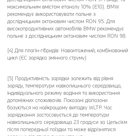
максимальним вмістом етанолу 10% (E10). BMW
рекомендує використовувати пальне з
дослідницьким октановим числом RON 95. Для
високопродуктивних автомобілів BMW рекомендує
пальне з дослідницьким октановим числом RON 98.
[4] Для плагін-гібридів: Навантажений, комбінований
цикл (ЄC зарядка змінного струму)
[5] Продуктивність зарядки залежить від рівня
заряду, температури навколишнього середовища,
індивідуального режиму водіння та використання
допоміжних споживачів. Показані діапазони
базуються на найкращому випадку WLTP. Час
заряджання застосовується до температури
навколишнього середовища 23 градуси за Цельсієм
після попередньої поїздки та може відрізнятися