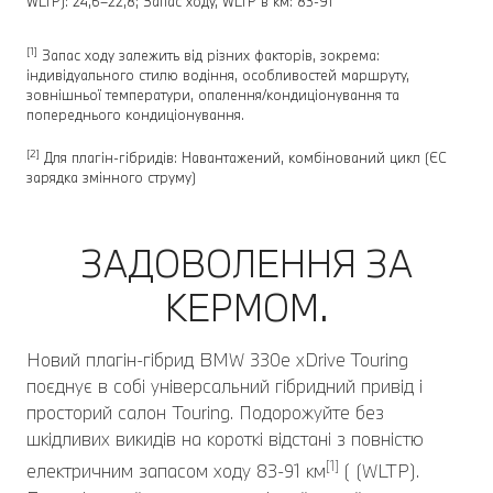
WLTP): 24,6–22,8; Запас ходу, WLTP в км: 83-91
[1]
Запас ходу залежить від різних факторів, зокрема:
індивідуального стилю водіння, особливостей маршруту,
зовнішньої температури, опалення/кондиціонування та
попереднього кондиціонування.
[2]
Для плагін-гібридів: Навантажений, комбінований цикл (ЄC
зарядка змінного струму)
ЗАДОВОЛЕННЯ ЗА
КЕРМОМ.
Новий плагін-гібрид BMW 330e xDrive Touring
поєднує в собі універсальний гібридний привід і
просторий салон Touring. Подорожуйте без
шкідливих викидів на короткі відстані з повністю
[1]
електричним запасом ходу 83-91 км
( (WLTP).