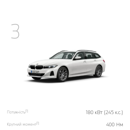
3
[1]
180 кВт (245 к.с.)
Потужність
[1]
400 Нм
Крутний момент