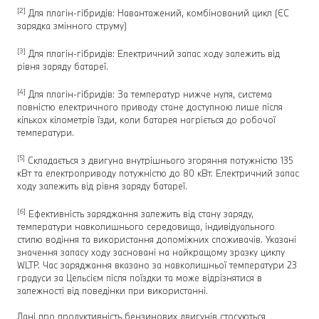
[2]
Для плагін-гібридів: Навантажений, комбінований цикл (ЄC
зарядка змінного струму)
[3]
Для плагін-гібридів: Електричний запас ходу залежить від
рівня заряду батареї.
[4]
Для плагін-гібридів: За температур нижче нуля, система
повністю електричного приводу стане доступною лише після
кількох кілометрів їзди, коли батарея нагріється до робочої
температури.
[5]
Складається з двигуна внутрішнього згоряння потужністю 135
кВт та електроприводу потужністю до 80 кВт. Електричний запас
ходу залежить від рівня заряду батареї.
[6]
Ефективність заряджання залежить від стану заряду,
температури навколишнього середовища, індивідуального
стилю водіння та використання допоміжних споживачів. Указані
значення запасу ходу засновані на найкращому зразку циклу
WLTP. Час заряджання вказано за навколишньої температури 23
градуси за Цельсієм після поїздки та може відрізнятися в
залежності від поведінки при використанні.
Дані про продуктивність бензинових двигунів стосуються