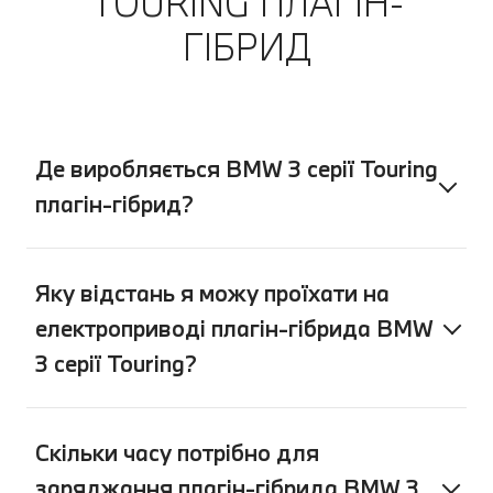
TOURING ПЛАГІН-
ГІБРИД
Де виробляється BMW 3 серії Touring
плагін-гібрид?
Яку відстань я можу проїхати на
електроприводі плагін-гібрида BMW
3 серії Touring?
Скільки часу потрібно для
заряджання плагін-гібрида BMW 3