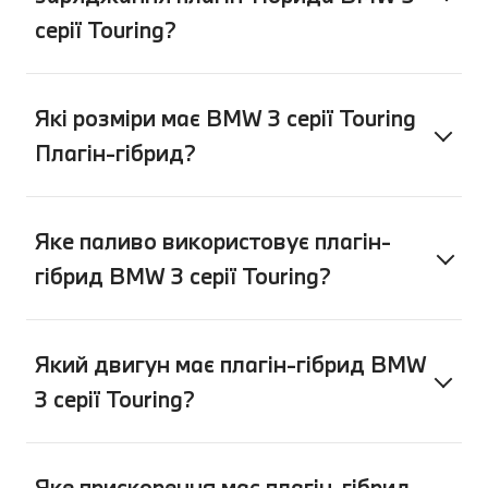
серії Touring?
Які розміри має BMW 3 серії Touring
Плагін-гібрид?
Яке паливо використовує плагін-
гібрид BMW 3 серії Touring?
Який двигун має плагін-гібрид BMW
3 серії Touring?
Яке прискорення має плагін-гібрид