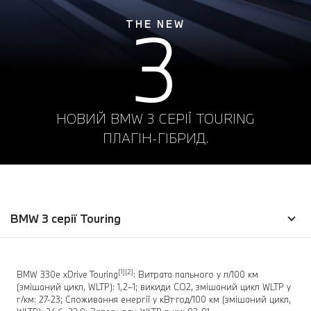
3
THE NEW
НОВИЙ BMW 3 СЕРІЇ TOURING
ПЛАГІН-ГІБРИД.
BMW 3 серії Touring
[1][2]
BMW 330e xDrive Touring
: Витрата пального у л/100 км
(змішаний цикл, WLTP): 1,2–1; викиди CO2, змішаний цикл WLTP у
г/км: 27-23; Споживання енергії у кВт⋅год/100 км (змішаний цикл,