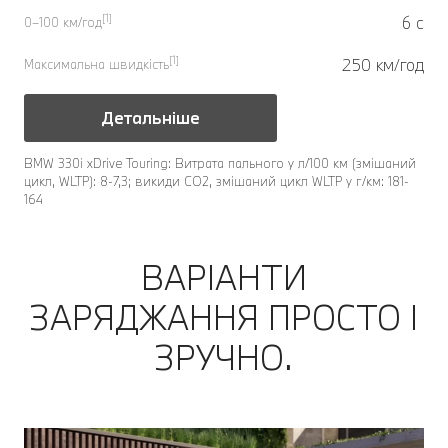
[1]
6 с
0–100 км/год
[1]
250 км/год
Максимальна швидкість
Детальніше
BMW 330i xDrive Touring: Витрата пального у л/100 км (змішаний
цикл, WLTP): 8-7,3; викиди CO2, змішаний цикл WLTP у г/км: 181-
164
ВАРІАНТИ
ЗАРЯДЖАННЯ ПРОСТО І
ЗРУЧНО.