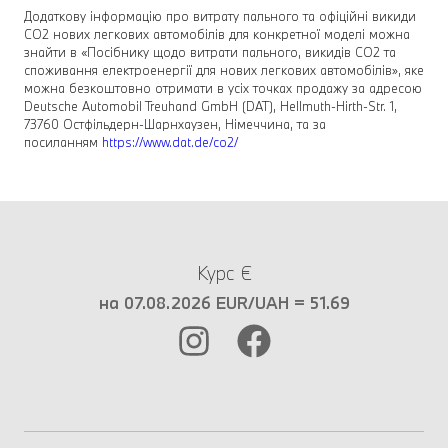
Додаткову інформацію про витрату пального та офіційні викиди
CO2 нових легкових автомобілів для конкретної моделі можна
знайти в «Посібнику щодо витрати пального, викидів CO2 та
споживання електроенергії для нових легкових автомобілів», яке
можна безкоштовно отримати в усіх точках продажу за адресою
Deutsche Automobil Treuhand GmbH (DAT), Hellmuth-Hirth-Str. 1,
73760 Остфільдерн-Шарнхаузен, Німеччина, та за
посиланням
https://www.dat.de/co2/
Курс €
на 07.08.2026 EUR/UAH = 51.69