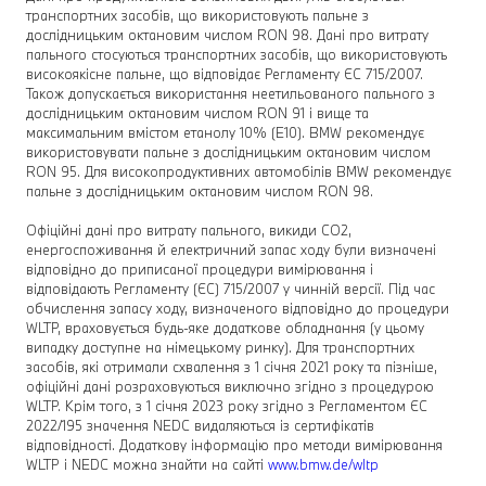
транспортних засобів, що використовують пальне з
дослідницьким октановим числом RON 98. Дані про витрату
пального стосуються транспортних засобів, що використовують
високоякісне пальне, що відповідає Регламенту ЄС 715/2007.
Також допускається використання неетильованого пального з
дослідницьким октановим числом RON 91 і вище та
максимальним вмістом етанолу 10% (E10). BMW рекомендує
використовувати пальне з дослідницьким октановим числом
RON 95. Для високопродуктивних автомобілів BMW рекомендує
пальне з дослідницьким октановим числом RON 98.
Офіційні дані про витрату пального, викиди CO2,
енергоспоживання й електричний запас ходу були визначені
відповідно до приписаної процедури вимірювання і
відповідають Регламенту (ЄС) 715/2007 у чинній версії. Під час
обчислення запасу ходу, визначеного відповідно до процедури
WLTP, враховується будь-яке додаткове обладнання (у цьому
випадку доступне на німецькому ринку). Для транспортних
засобів, які отримали схвалення з 1 січня 2021 року та пізніше,
офіційні дані розраховуються виключно згідно з процедурою
WLTP. Крім того, з 1 січня 2023 року згідно з Регламентом ЄС
2022/195 значення NEDC видаляються із сертифікатів
відповідності. Додаткову інформацію про методи вимірювання
WLTP і NEDC можна знайти на сайті
www.bmw.de/wltp