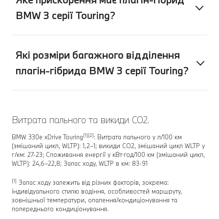
BMW 3 серії Touring?
Які розміри багажного відділення
плагін-гібрида BMW 3 серії Touring?
Витрата пального та викиди CO2.
[1][2]
BMW 330e xDrive Touring
: Витрата пального у л/100 км
(змішаний цикл, WLTP): 1,2–1; викиди CO2, змішаний цикл WLTP у
г/км: 27-23; Споживання енергії у кВт⋅год/100 км (змішаний цикл,
WLTP): 24,6–22,8; Запас ходу, WLTP в км: 83-91
[1]
Запас ходу залежить від різних факторів, зокрема:
індивідуального стилю водіння, особливостей маршруту,
зовнішньої температури, опалення/кондиціонування та
попереднього кондиціонування.