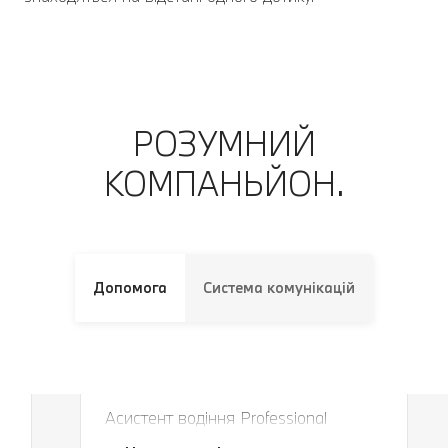
РОЗУМНИЙ
КОМПАНЬЙОН.
Допомога
Система комунікацій
Завжди в правильній смузі і на
правильній дистанції.
Асистент водіння Professional
Завжди в правильній смузі і на
безпечно утримує ваш автомобіль у