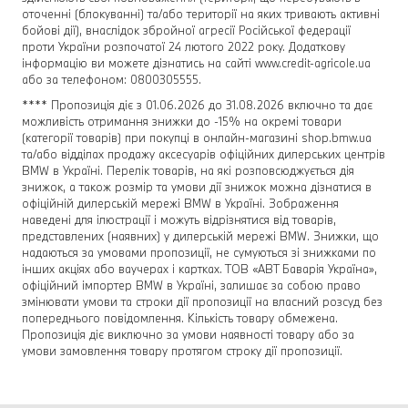
оточенні (блокуванні) та/або території на яких тривають активні
бойові дії), внаслідок збройної агресії Російської федерації
проти України розпочатої 24 лютого 2022 року. Додаткову
інформацію ви можете дізнатись на сайті www.credit-agricole.ua
або за телефоном: 0800305555.
**** Пропозиція діє з 01.06.2026 до 31.08.2026 включно та дає
можливість отримання знижки до -15% на окремі товари
(категорії товарів) при покупці в онлайн-магазині shop.bmw.ua
та/або відділах продажу аксесуарів офіційних дилерських центрів
BMW в Україні. Перелік товарів, на які розповсюджується дія
знижок, а також розмір та умови дії знижок можна дізнатися в
офіційній дилерській мережі BMW в Україні. Зображення
наведені для ілюстрації і можуть відрізнятися від товарів,
представлених (наявних) у дилерській мережі BMW. Знижки, що
надаються за умовами пропозиції, не сумуються зі знижками по
інших акціях або ваучерах і картках. ТОВ «АВТ Баварія Україна»,
офіційний імпортер BMW в Україні, залишає за собою право
змінювати умови та строки дії пропозиції на власний розсуд без
попереднього повідомлення. Кількість товару обмежена.
Пропозиція діє виключно за умови наявності товару або за
умови замовлення товару протягом строку дії пропозиції.