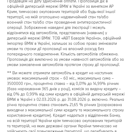
Продавцем на дату здійснення оплати. Пропозиція діє в
офіційній дилерській мережі BMW в Україні за винятком АР
Крим, тимчасово окупованих територій або будь-якої іншої
території, на якій оголошено надзвичайний стан та/або
воєнний стан та/або стан проведення антитерористичної
операції. Зображення наведені для ілюстрації і можуть
відрізнятися від автомобілів, представлених (наявних) у
дилерській мережі BMW. ТОВ «АВТ Баварія Україна», офіційний
імпортер BMW в Україні, залишає за собою право змінювати
умови та строки дії пропозиції на власний розсуд без
попереднього повідомлення. Кількість автомобілів обмежена.
Пропозиція діє виключно за умови наявності автомобілів або за
умови замовлення автомобілів протягом строку дії пропозиції.
** Ви можете отримати автомобіль в кредит на наступних
умовах: максимальний строк – 60 міс., максимальна сума –
3500000 грн., процентна ставка – від 0,01% до 14,99% річних
(база нарахування 365 днів у році), комісія за видачу кредиту –
від 0% до 0,99% від суми кредиту в офіційній дилерській мережі
BMW в Україні з 02.03.2026 р. до 31.08.2026 р. включно. Реальна
річна процентна ставка становить 21,65 % річних (розрахована
виходячи з максимальної суми кредиту та максимального строку
користування кредитом). Кредит надається у відділеннях Банку,
на всій території України крім тимчасово окупованих територій
та територій, на яких державні органи України тимчасово не
здійснюють свої повноваження (території, що перебувають в