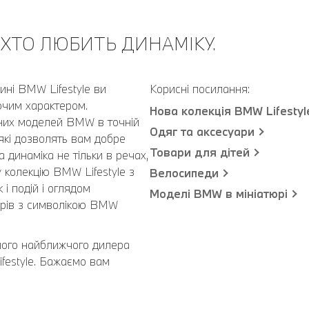
, ХТО ЛЮБИТЬ ДИНАМІКУ.
ині BMW Lifestyle ви
Корисні посилання:
ючим характером.
Нова колекція BMW Lifestyl
рних моделей BMW в точній
Одяг та аксесуари
які дозволять вам добре
Товари для дітей
 динаміка не тільки в речах,
у колекцію BMW Lifestyle з
Велосипеди
і подій і оглядом
Моделі BMW в мініатюрі
уарів з символікою BMW
шого найближчого дилера
festyle. Бажаємо вам