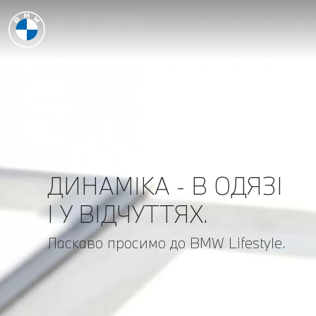
ДИНАМІКА - В ОДЯЗІ
І У ВІДЧУТТЯХ.
Ласкаво просимо до BMW Lifestyle.