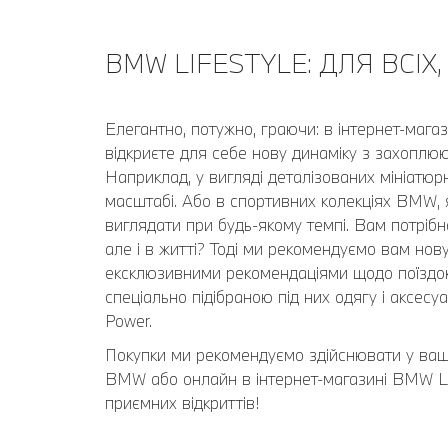
BMW LIFESTYLE: ДЛЯ ВСІХ
Елегантно, потужно, граючи: в інтернет-магаз
відкриєте для себе нову динаміку з захоплю
Наприклад, у вигляді деталізованих мініатю
масштабі. Або в спортивних колекціях BMW, 
виглядати при будь-якому темпі. Вам потрібна
але і в житті? Тоді ми рекомендуємо вам нов
ексклюзивними рекомендаціями щодо поїздок 
спеціально підібраною під них одягу і аксес
Power.
Покупки ми рекомендуємо здійснювати у ва
BMW або онлайн в інтернет-магазині BMW Li
приємних відкриттів!