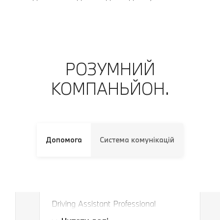
РОЗУМНИЙ
КОМПАНЬЙОН.
Допомога
Система комунікацій
Завжди в правильній смузі і на
правильній дистанції.
Driving Assistant Professional
Завжди в правильній смузі і на
пропонує найкращу можливу