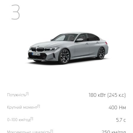
3
[1]
180 кВт (245 к.с)
Потужність
[1]
400 Нм
Крутний момент
[1]
5.7 с
0–100 км/год
[1]
250 км/год
Максимальна швидкість