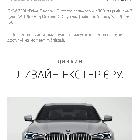
[1]
BMW 330i xDrive Sedan
: Витрата пального у л/100 км (змішаний
цикл, WLTP): 7,8–7; Викиди CO2 у г/км (змішаний цикл, WLTP): 176–
158
[1]
Значення є умовними; будь-які відсутні значення не були
доступні на момент публікації.
ДИЗАЙН
ДИЗАЙН ЕКСТЕР’ЄРУ.