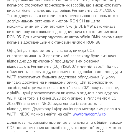
пального стосуються транспортних засобів, що використовують
високоякісне пальне, що відповідає Регламенту ЄС 715/2007.
Також допускається використання неетильованого пального з
дослідницьким октановим числом RON 91 і вище та
максимальним вмістом етанолу 10% (E10). BMW рекомендує
використовувати пальне з дослідницьким октановим числом
RON 95. Для високопродуктивних автомобілів BMW рекомендує
пальне з дослідницьким октановим числом RON 98.
Офіційні дані про витрату пального, викиди CO2,
енергоспоживання й електричний запас ходу були визначені
відповідно до приписаної процедури вимірювання і
відповідають Регламенту (ЄС) 715/2007 у чинній версії. Під час
обчислення запасу ходу, визначеного відповідно до процедури
WLTP, враховується будь-яке додаткове обладнання (у цьому
випадку доступне на німецькому ринку). Для транспортних
засобів, які отримали схвалення з 1 січня 2021 року та пізніше,
офіційні дані розраховуються виключно згідно з процедурою
WLTP. Крім того, з 1 січня 2023 року згідно з Регламентом ЄС
2022/195 значення NEDC видаляються із сертифікатів
відповідності. Додаткову інформацію про методи вимірювання
WLTP і NEDC можна знайти на сайті
www.bmw.com/wltp
Додаткову інформацію про витрату пального та офіційні викиди
CO2 нових легкових автомобілів для конкретної моделі можна