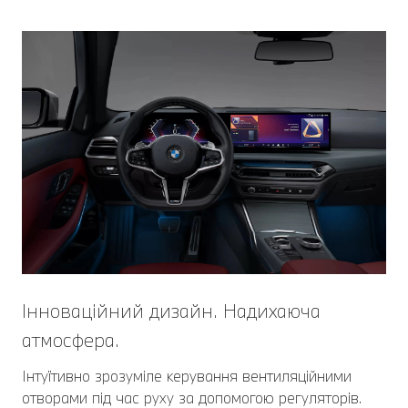
Інноваційний дизайн. Надихаюча
атмосфера.
Інтуїтивно зрозуміле керування вентиляційними
отворами під час руху за допомогою регуляторів.