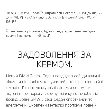
[1]
BMW 330i xDrive Sedan
: Витрата пального у л/100 км (змішаний
цикл, WLTP): 7,8–7; Викиди CO2 у г/км (змішаний цикл, WLTP):
176–158
[1]
Значення є умовними; будь-які відсутні значення не були
доступні на момент публікації.
ЗАДОВОЛЕННЯ ЗА
КЕРМОМ.
Новий BMW 3 серії Седан поєднує в собі динамічні
відчуття від водіння та сучасний інтер'єр. Інноваційні
технології та інтелектуальні системи допомоги
водієві перетворюють кожну поїздку на незабутній
досвід. Зовні BMW 3 серії Седан спортивний та
елегантний. Оновлений інтер'єр пропонує повний