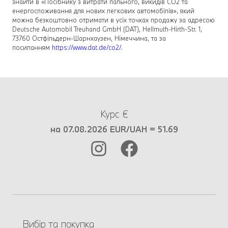
знайти в «Посібнику з витрати пального, викидів CO2 та
енергоспоживання для нових легкових автомобілів», який
можна безкоштовно отримати в усіх точках продажу за адресою
Deutsche Automobil Treuhand GmbH (DAT), Hellmuth-Hirth-Str. 1,
73760 Остфільдерн-Шарнхаузен, Німеччина, та за
посиланням
https://www.dat.de/co2/.
Курс €
на 07.08.2026 EUR/UAH = 51.69
Вибір та покупка