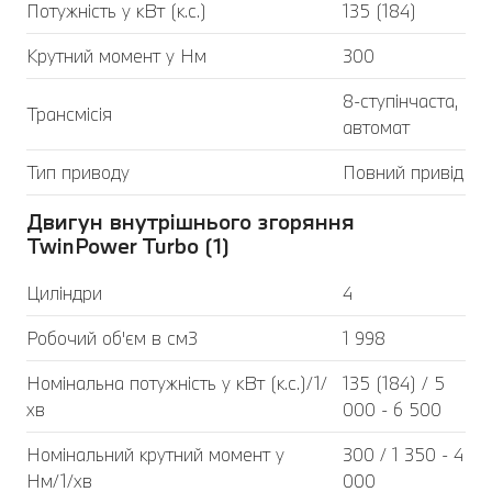
Потужність у кВт (к.с.)
135 (184)
Крутний момент у Нм
300
8-ступінчаста,
Трансмісія
автомат
Тип приводу
Повний привід
Двигун внутрішнього згоряння
TwinPower Turbo (1)
Циліндри
4
Робочий об'єм в см3
1 998
Номінальна потужність у кВт (к.с.)/1/
135 (184) / 5
хв
000 - 6 500
Номінальний крутний момент у
300 / 1 350 - 4
Нм/1/хв
000