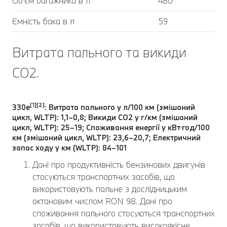
Об'єм багажника в л
480
Ємність бака в л
59
Витрата пального та викиди
CO2.
[1][2]
330e
: Витрата пального у л/100 км (змішаний
цикл, WLTP): 1,1–0,8; Викиди CO2 у г/км (змішаний
цикл, WLTP): 25–19; Споживання енергії у кВт⋅год/100
км (змішаний цикл, WLTP): 23,6–20,7; Електричний
запас ходу у км (WLTP): 84–101
Дані про продуктивність бензинових двигунів
стосуються транспортних засобів, що
використовують пальне з дослідницьким
октановим числом RON 98. Дані про
споживання пального стосуються транспортних
засобів, що використовують високоякісне