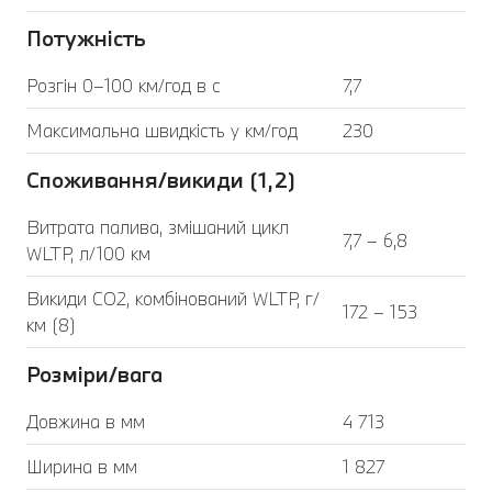
Потужність
Розгін 0–100 км/год в с
7,7
Максимальна швидкість у км/год
230
Споживання/викиди (1,2)
Витрата палива, змішаний цикл
7,7 – 6,8
WLTP, л/100 км
Викиди CO2, комбінований WLTP, г/
172 – 153
км (8)
Розміри/вага
Довжина в мм
4 713
Ширина в мм
1 827