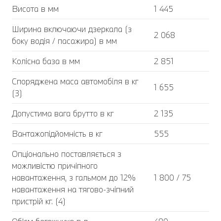
Висота в мм
1 445
Ширина включаючи дзеркала (з
2 068
боку водія / пасажира) в мм
Колісна база в мм
2 851
Споряджена маса автомобіля в кг
1 655
(3)
Допустима вага брутто в кг
2 135
Вантажопідйомність в кг
555
Опціонально поставляється з
можливістю причіпного
навантаження, з гальмом до 12%
1 800 / 75
навантаження на тягово-зчіпний
пристрій кг. (4)