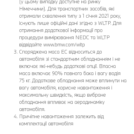
(у цьому випадку доступне на ринку
Німеччини). Для транспортних засобів, які
отримали схвалення типу з 1 січня 2021 року,
існують лише офіційні дані згідно з WLTP. Для
отримання додаткової інформації про
процедури вимірювання NEDC та WLTP
відвідайте www.bmw.com/wltp
Споряджена маса EC відноситься до
автомобіля зі стандартним обладнанням і не
включає які-небудь додаткові опції. Власна
маса включає 90% повного бака і вагу водія
75 кг. Додаткове обладнання може вплинути на
вагу автомобіля, корисне навантаження і
максимальну швидкість, якщо вибране
обладнання впливає на аеродинаміку
автомобіля.
Причіпне навантаження залежить від
комплектації автомобіля