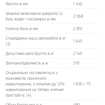
Висота в мм
1 440
Ширина включаючи дзеркала (з
2 068
боку водія / пасажира) в мм
Колісна база в мм
2 851
Споряджена маса автомобіля в кг
1 645
(3)
Допустима вага брутто в кг
2 140
Вантажопідйомність в кг
570
Опціонально поставляється з
можливістю причіпного
навантаження, з гальмом до 12%
1 600 / 75
навантаження на тягово-зчіпний
пристрій кг. (4)
Об'єм багажника в л
480