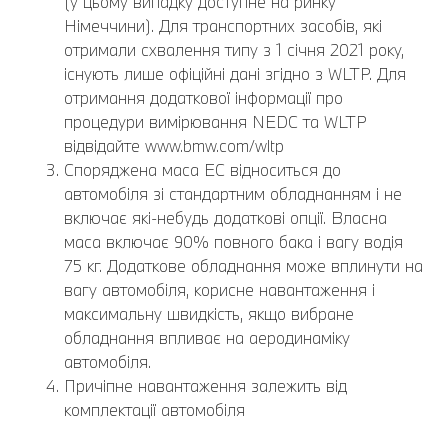
(у цьому випадку доступне на ринку
Німеччини). Для транспортних засобів, які
отримали схвалення типу з 1 січня 2021 року,
існують лише офіційні дані згідно з WLTP. Для
отримання додаткової інформації про
процедури вимірювання NEDC та WLTP
відвідайте www.bmw.com/wltp
Споряджена маса EC відноситься до
автомобіля зі стандартним обладнанням і не
включає які-небудь додаткові опції. Власна
маса включає 90% повного бака і вагу водія
75 кг. Додаткове обладнання може вплинути на
вагу автомобіля, корисне навантаження і
максимальну швидкість, якщо вибране
обладнання впливає на аеродинаміку
автомобіля.
Причіпне навантаження залежить від
комплектації автомобіля