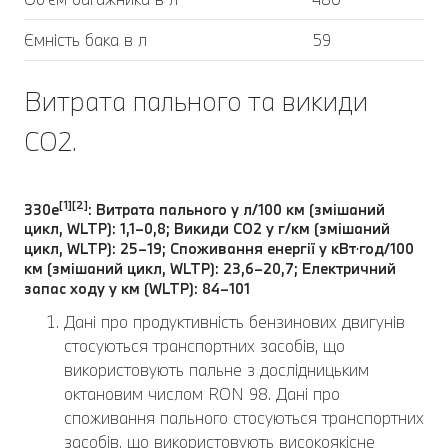
Ємність бака в л
59
Витрата пального та викиди
CO2.
[1][2]
330e
: Витрата пального у л/100 км (змішаний
цикл, WLTP): 1,1–0,8; Викиди CO2 у г/км (змішаний
цикл, WLTP): 25–19; Споживання енергії у кВт⋅год/100
км (змішаний цикл, WLTP): 23,6–20,7; Електричний
запас ходу у км (WLTP): 84–101
Дані про продуктивність бензинових двигунів
стосуються транспортних засобів, що
використовують пальне з дослідницьким
октановим числом RON 98. Дані про
споживання пального стосуються транспортних
засобів, що використовують високоякісне