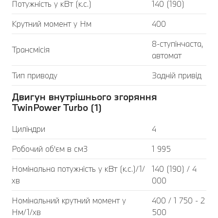
Потужність у кВт (к.с.)
140 (190)
Крутний момент у Нм
400
8-ступінчаста,
Трансмісія
автомат
Тип приводу
Задній привід
Двигун внутрішнього згоряння
TwinPower Turbo (1)
Циліндри
4
Робочий об'єм в см3
1 995
Номінальна потужність у кВт (к.с.)/1/
140 (190) / 4
хв
000
Номінальний крутний момент у
400 / 1 750 - 2
Нм/1/хв
500