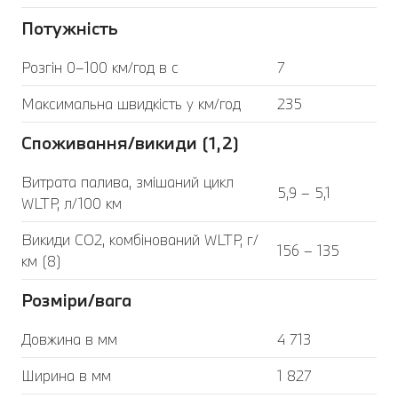
Потужність
Розгін 0–100 км/год в с
7
Максимальна швидкість у км/год
235
Споживання/викиди (1,2)
Витрата палива, змішаний цикл
5,9 – 5,1
WLTP, л/100 км
Викиди CO2, комбінований WLTP, г/
156 – 135
км (8)
Розміри/вага
Довжина в мм
4 713
Ширина в мм
1 827