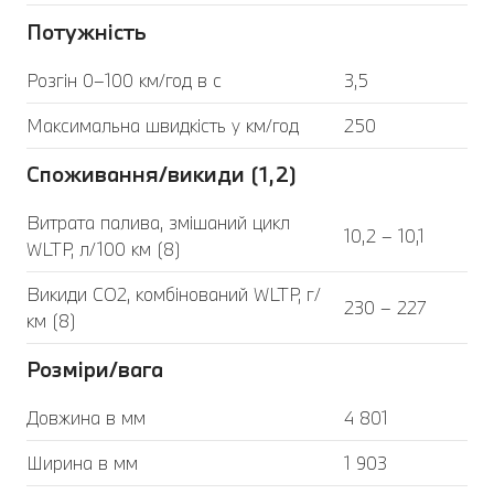
Потужність
Розгін 0–100 км/год в с
3,5
Максимальна швидкість у км/год
250
Споживання/викиди (1,2)
Витрата палива, змішаний цикл
10,2 – 10,1
WLTP, л/100 км (8)
Викиди CO2, комбінований WLTP, г/
230 – 227
км (8)
Розміри/вага
Довжина в мм
4 801
Ширина в мм
1 903