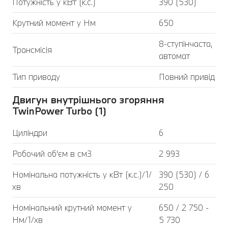
Потужність у кВт (к.с.)
390 (530)
Крутний момент у Нм
650
8-ступінчаста,
Трансмісія
автомат
Тип приводу
Повний привід
Двигун внутрішнього згоряння
TwinPower Turbo (1)
Циліндри
6
Робочий об'єм в см3
2 993
Номінальна потужність у кВт (к.с.)/1/
390 (530) / 6
хв
250
Номінальний крутний момент у
650 / 2 750 -
Нм/1/хв
5 730