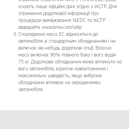
існують лише офіційні дані згідно з WLTP. Для
отримання додаткової інформації про
процедури вимірювання NEDC та WLTP
відвідайте www.bmw.com/wltp
Споряджена маса EC відноситься до
автомобіля зі стандартним обладнанням і не
включає які-небудь додаткові опції. Власна
маса включає 90% повного бака і вагу водія
75 кг. Додаткове обладнання може вплинути на
вагу автомобіля, корисне навантаження і
максимальну швидкість, якщо вибране
обладнання впливає на аеродинаміку
автомобіля.