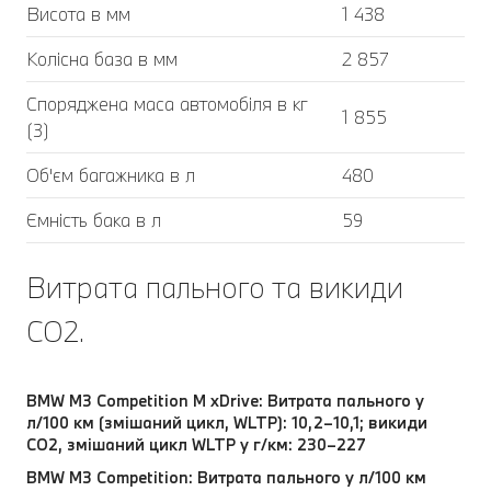
Висота в мм
1 438
Колісна база в мм
2 857
Споряджена маса автомобіля в кг
1 855
(3)
Об'єм багажника в л
480
Ємність бака в л
59
Витрата пального та викиди
CO2.
BMW M3 Competition M xDrive: Витрата пального у
л/100 км (змішаний цикл, WLTP): 10,2–10,1; викиди
CO2, змішаний цикл WLTP у г/км: 230–227
BMW M3 Competition: Витрата пального у л/100 км