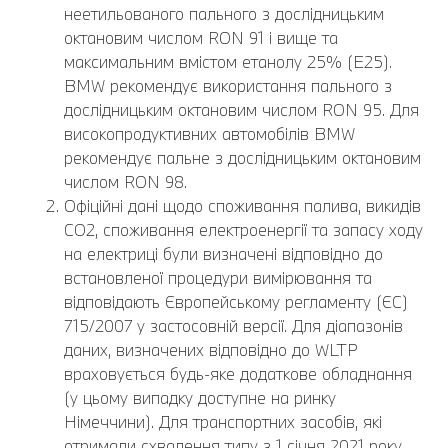
неетильованого пального з дослідницьким
октановим числом RON 91 і вище та
максимальним вмістом етанолу 25% (E25).
BMW рекомендує використання пального з
дослідницьким октановим числом RON 95. Для
високопродуктивних автомобілів BMW
рекомендує пальне з дослідницьким октановим
числом RON 98.
Офіційні дані щодо споживання палива, викидів
CO2, споживання електроенергії та запасу ходу
на електриці були визначені відповідно до
встановленої процедури вимірювання та
відповідають Європейському регламенту (ЄС)
715/2007 у застосовній версії. Для діапазонів
даних, визначених відповідно до WLTP
враховується будь-яке додаткове обладнання
(у цьому випадку доступне на ринку
Німеччини). Для транспортних засобів, які
отримали схвалення типу з 1 січня 2021 року,