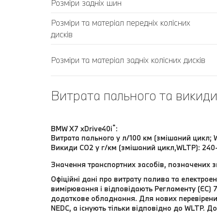
Розміри задніх шин
Розміри та матеріал передніх колісних
дисків
Розміри та матеріал задніх колісних дисків
Витрата пального та викиди
*
BMW X7 xDrive40i
:
Витрата пального у л/100 км (змішаний цикл; W
Викиди CO2 у г/км (змішаний цикл,WLTP): 240
Значення транспортних засобів, позначених 
Офіційні дані про витрату палива та електрое
вимірювання і відповідають Регламенту (ЄС) 
додаткове обладнання. Для нових перевірених т
NEDC, а існують тільки відповідно до WLTP. 