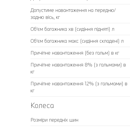
Допустиме навантаження на передню/
задню вісь, кг
Об'єм багажника хв (сидіння підняті) л
Об'єм багажника макс (сидіння складені) л
Причіпне навантаження (без гальм) в кг
Причіпне навантаження 8% (з гальмами) в
кг
Причіпне навантаження 12% (з гальмами) в
кг
Колеса
Розміри передніх шин