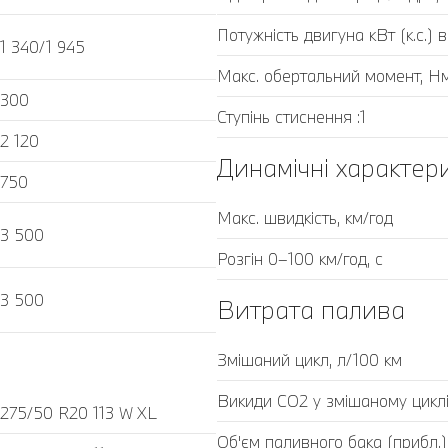
Потужність двигуна кВт (к.с.) в
1 340/1 945
Макс. обертальний момент, Нм
300
Ступінь стиснення :1
2 120
Динамічні характер
750
Макс. швидкість, км/год
3 500
Розгін 0–100 км/год, с
3 500
Витрата палива
Змішаний цикл, л/100 км
Викиди CO2 у змішаному циклі,
275/50 R20 113 W XL
Об'єм паливного бака (прибл.)