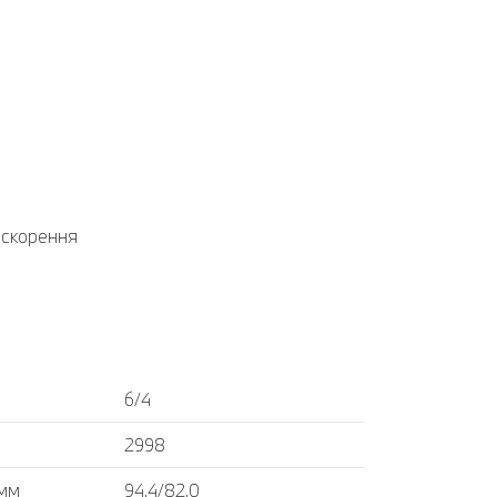
искорення
6/4
2998
 мм
94,4/82,0