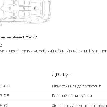
 автомобілів BMW Х7:
2
тивності, такими як робочий об'єм, кінські сили, Нм та пр
Двигун
2 490
Кількість циліндрів/клапанів
3 215
Робочий об'єм, куб. cм
800
Хід поршня/діаметр циліндра,