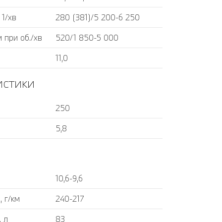
 1/хв
280 (381)/5 200-6 250
 при об./хв
520/1 850-5 000
11,0
истики
250
5,8
10,6-9,6
 г/км
240-217
, л
83