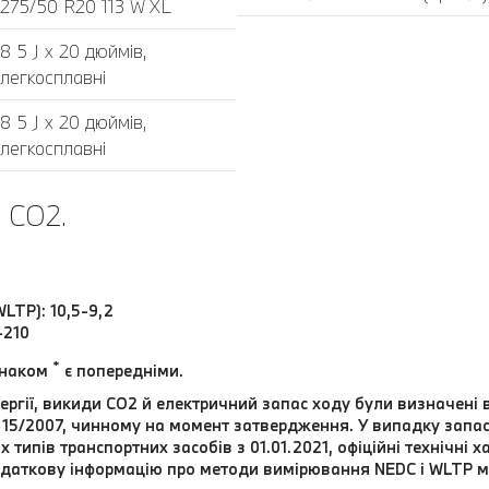
275/50 R20 113 W XL
8 5 J x 20 дюймів,
легкосплавні
8 5 J x 20 дюймів,
легкосплавні
 CO2.
LTP): 10,5-9,2
-210
*
знаком
є попередніми.
нергії, викиди СО2 й електричний запас ходу були визначені
715/2007, чинному на момент затвердження. У випадку запа
ипів транспортних засобів з 01.01.2021, офіційні технічні х
Додаткову інформацію про методи вимірювання NEDC і WLTP 