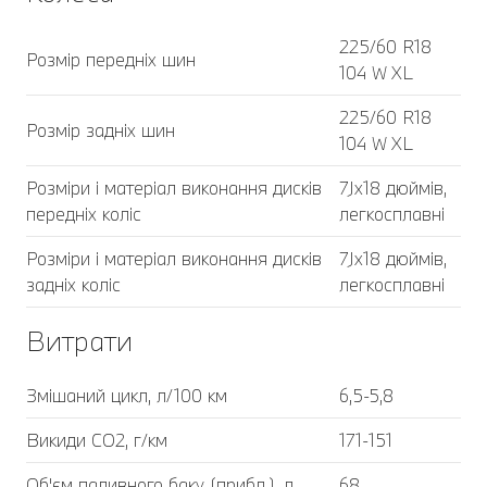
225/60 R18
Розмір передніх шин
104 W XL
225/60 R18
Розмір задніх шин
104 W XL
Розміри і матеріал виконання дисків
7Jx18 дюймів,
передніх коліс
легкосплавні
Розміри і матеріал виконання дисків
7Jx18 дюймів,
задніх коліс
легкосплавні
Витрати
Змішаний цикл, л/100 км
6,5-5,8
Викиди CO2, г/км
171-151
Об'єм паливного баку (прибл.), л
68