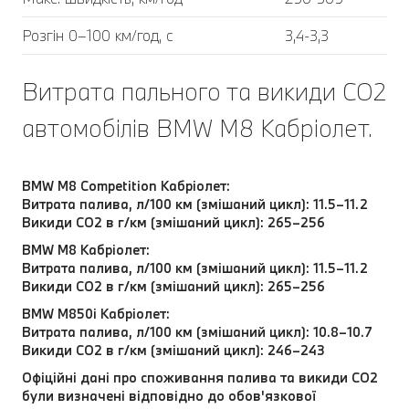
Розгін 0–100 км/год, с
3,4-3,3
Витрата пального та викиди CO2
автомобілів BMW M8 Кабріолет.
BMW M8 Competition Кабріолет:
Витрата палива, л/100 км (змішаний цикл): 11.5–11.2
Викиди CO2 в г/км (змішаний цикл): 265–256
BMW M8 Кабріолет:
Витрата палива, л/100 км (змішаний цикл): 11.5–11.2
Викиди CO2 в г/км (змішаний цикл): 265–256
BMW M850i Кабріолет:
Витрата палива, л/100 км (змішаний цикл): 10.8–10.7
Викиди CO2 в г/км (змішаний цикл): 246–243
Офіційні дані про споживання палива та викиди CO2
були визначені відповідно до обов'язкової