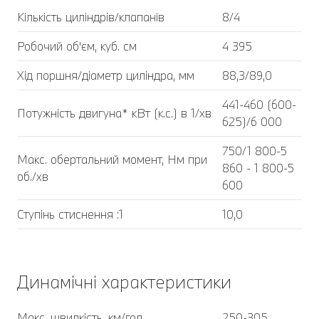
Кількість циліндрів/клапанів
8/4
Робочий об'єм, куб. cм
4 395
Хід поршня/діаметр циліндра, мм
88,3/89,0
441-460 (600-
Потужність двигуна* кВт (к.с.) в 1/хв
625)/6 000
750/1 800-5
Макс. обертальний момент, Нм при
860 - 1 800-5
об./хв
600
Ступінь стиснення :1
10,0
Динамічні характеристики
Макс. швидкість, км/год
250-305