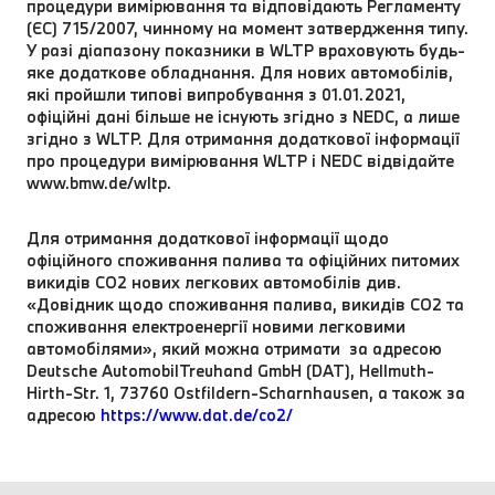
процедури вимірювання та відповідають Регламенту
(ЄС) 715/2007, чинному на момент затвердження типу.
У разі діапазону показники в WLTP враховують будь-
яке додаткове обладнання. Для нових автомобілів,
які пройшли типові випробування з 01.01.2021,
офіційні дані більше не існують згідно з NEDC, а лише
згідно з WLTP. Для отримання додаткової інформації
про процедури вимірювання WLTP і NEDC відвідайте
www.bmw.de/wltp.
Для отримання додаткової інформації щодо
офіційного споживання палива та офіційних питомих
викидів CO2 нових легкових автомобілів див.
«Довідник щодо споживання палива, викидів CO2 та
споживання електроенергії новими легковими
автомобілями», який можна отримати за адресою
Deutsche AutomobilTreuhand GmbH (DAT), Hellmuth-
Hirth-Str. 1, 73760 Ostfildern-Scharnhausen, а також за
адресою
https://www.dat.de/co2/