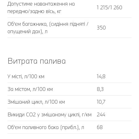
Допустиме навантаження на
1 215/1 260
передню/задню вісь, кг
Об'єм багажника, (сидіння підняті /
350
опущений дах), л
Витрата палива
У місті, л/100 км
14,8
За містом, л/100 км
8,3
Змішаний цикл, л/100 км
10,7
Викиди CO2 у змішаному циклі, г/км
244
Об'єм паливного бака (прибл.), л
68