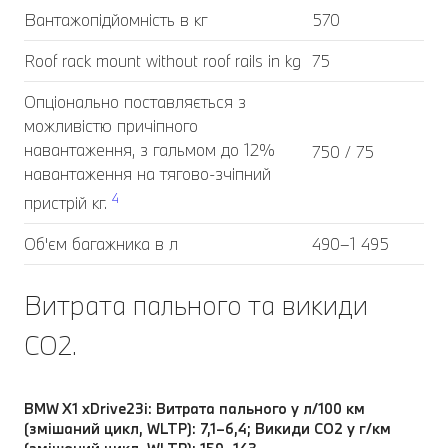
Вантажопідйомність в кг
570
Roof rack mount without roof rails in kg
75
Опціонально поставляється з
можливістю причіпного
навантаження, з гальмом до 12%
750 / 75
навантаження на тягово-зчіпний
4
пристрій кг.
Об'єм багажника в л
490–1 495
Витрата пального та викиди
CO2.
BMW X1 xDrive23i: Витрата пального у л/100 км
(змішаний цикл, WLTP): 7,1–6,4; Викиди CO2 у г/км