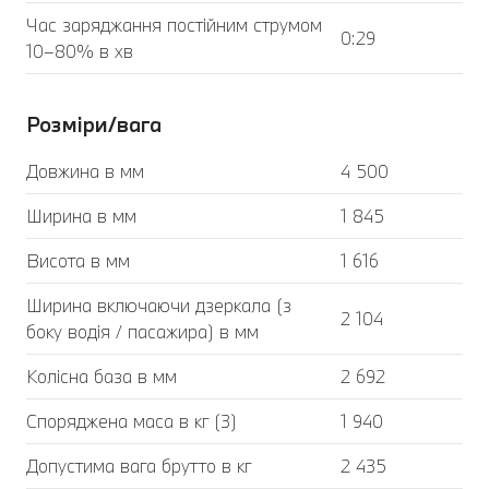
Час заряджання постійним струмом
0:29
10–80% в хв
Розміри/вага
Довжина в мм
4 500
Ширина в мм
1 845
Висота в мм
1 616
Ширина включаючи дзеркала (з
2 104
боку водія / пасажира) в мм
Колісна база в мм
2 692
Споряджена маса в кг (3)
1 940
Допустима вага брутто в кг
2 435