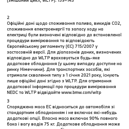
(змішаний цикл, WLTP): 159–143
2
Офіційні дані щодо споживання палива, викидів CO2,
споживання електроенергії та запасу ходу на
електриці були визначені відповідно до встановленої
процедури вимірювання та відповідають
Європейському регламенту (ЄС) 715/2007 у
застосовній версії. Для діапазонів даних, визначених
відповідно до WLTP враховується будь-яке
додаткове обладнання (у цьому випадку доступне на
ринку Німеччини). Для транспортних засобів, які
отримали схвалення типу з 1 січня 2021 року, існують
лише офіційні дані згідно з WLTP. Для отримання
додаткової інформації про процедури вимірювання
NEDC та WLTP відвідайте www.bmw.com/wltp
3
Споряджена маса EC відноситься до автомобіля зі
стандартним обладнанням і не включає які-небудь
додаткові опції. Власна маса включає 90% повного
бака і вагу водія 75 кг. Додаткове обладнання може