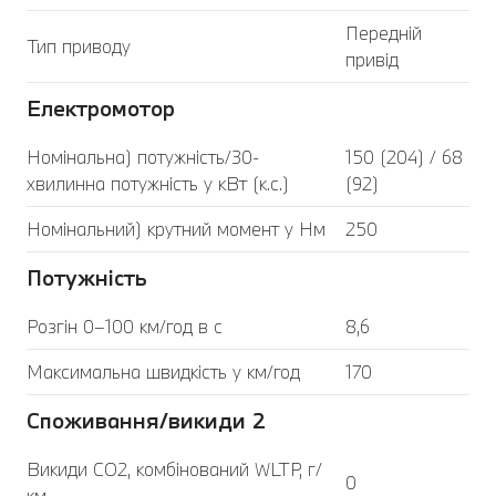
Передній
Тип приводу
привід
Електромотор
Номінальна) потужність/30-
150 (204) / 68
хвилинна потужність у кВт (к.с.)
(92)
Номінальний) крутний момент у Нм
250
Потужність
Розгін 0–100 км/год в с
8,6
Максимальна швидкість у км/год
170
Споживання/викиди 2
Викиди CO2, комбінований WLTP, г/
0
км