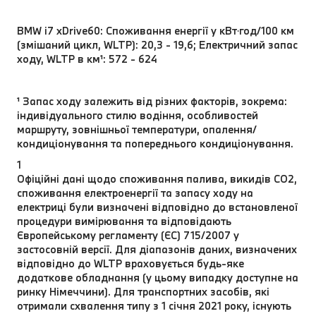
BMW i7 xDrive60: Споживання енергії у кВт⋅год/100 км
(змішаний цикл, WLTP): 20,3 - 19,6; Електричний запас
ходу, WLTP в км¹: 572 - 624
¹ Запас ходу залежить від різних факторів, зокрема:
індивідуального стилю водіння, особливостей
маршруту, зовнішньої температури, опалення/
кондиціонування та попереднього кондиціонування.
1
Офіційні дані щодо споживання палива, викидів CO2,
споживання електроенергії та запасу ходу на
електриці були визначені відповідно до встановленої
процедури вимірювання та відповідають
Європейському регламенту (ЄС) 715/2007 у
застосовній версії. Для діапазонів даних, визначених
відповідно до WLTP враховується будь-яке
додаткове обладнання (у цьому випадку доступне на
ринку Німеччини). Для транспортних засобів, які
отримали схвалення типу з 1 січня 2021 року, існують