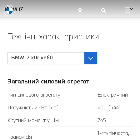
BMW i7
Технічні характеристики
BMW i7 xDrive60
Загальний силовий агрегат
Тип силового агрегату
Електричний
Потужність у кВт (к.с.)
400 (544)
Крутний момент у Нм
745
1-ступінчаста,
Трансмісія