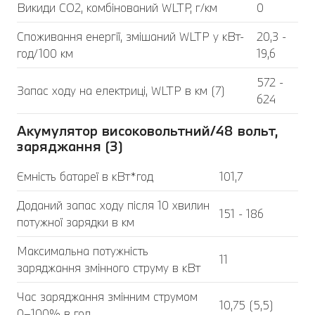
Викиди CO2, комбінований WLTP, г/км
0
Споживання енергії, змішаний WLTP у кВт-
20,3 -
год/100 км
19,6
572 -
Запас ходу на електриці, WLTP в км (7)
624
Акумулятор високовольтний/48 вольт,
заряджання (3)
Ємність батареї в кВт*год
101,7
Доданий запас ходу після 10 хвилин
151 - 186
потужної зарядки в км
Максимальна потужність
11
заряджання змінного струму в кВт
Час заряджання змінним струмом
10,75 (5,5)
0–100% в год