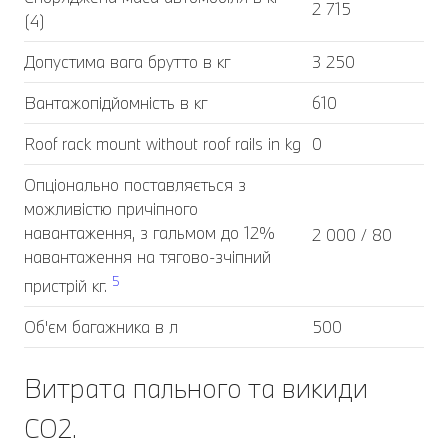
2 715
(4)
Допустима вага брутто в кг
3 250
Вантажопідйомність в кг
610
Roof rack mount without roof rails in kg
0
Опціонально поставляється з
можливістю причіпного
навантаження, з гальмом до 12%
2 000 / 80
навантаження на тягово-зчіпний
5
пристрій кг.
Об'єм багажника в л
500
Витрата пального та викиди
CO2.