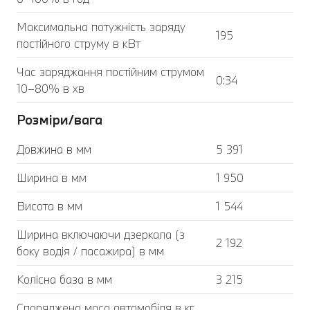
Максимальна потужність заряду
195
постійного струму в кВт
Час заряджання постійним струмом
0:34
10–80% в хв
Розміри/вага
Довжина в мм
5 391
Ширина в мм
1 950
Висота в мм
1 544
Ширина включаючи дзеркала (з
2 192
боку водія / пасажира) в мм
Колісна база в мм
3 215
Споряджена маса автомобіля в кг