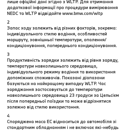
лише офіційні дані згідно з WLTP. Для отримання
додаткової інформації про процедури вимірювання
NEDC та WLTP відвідайте www.bmw.com/wltp
2
Запас ходу залежить від різних факторів, зокрема:
індивідуального стилю водіння, особливостей
маршруту, зовнішньої температури, опалення/
кондиціонування, попереднього кондиціонування.
3
Продуктивність зарядки залежить від рівня заряду,
температури навколишнього середовища,
індивідуального режиму водіння та використання
допоміжних споживачів. Показані діапазони
базуються на найкращому випадку WLTP. Час
заряджання застосовується до температури
навколишнього середовища 23 градуси за Цельсієм
після попередньої поїздки та може відрізнятися
залежно від стилю використання.
4
Споряджена маса EC відноситься до автомобіля зі
стандартним обладнанням і не включає які-небудь