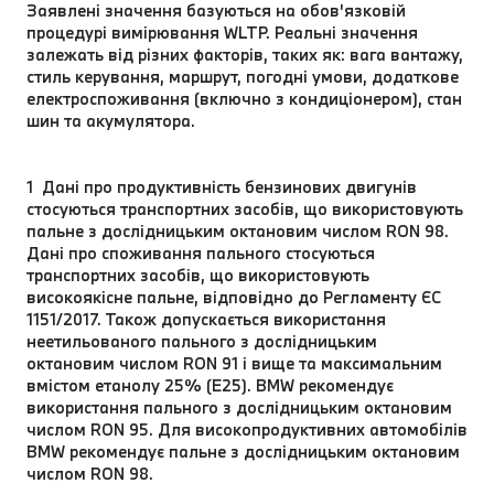
Заявлені значення базуються на обов'язковій
процедурі вимірювання WLTP. Реальні значення
залежать від різних факторів, таких як: вага вантажу,
стиль керування, маршрут, погодні умови, додаткове
електроспоживання (включно з кондиціонером), стан
шин та акумулятора.
1 Дані про продуктивність бензинових двигунів
стосуються транспортних засобів, що використовують
пальне з дослідницьким октановим числом RON 98.
Дані про споживання пального стосуються
транспортних засобів, що використовують
високоякісне пальне, відповідно до Регламенту ЄС
1151/2017. Також допускається використання
неетильованого пального з дослідницьким
октановим числом RON 91 і вище та максимальним
вмістом етанолу 25% (E25). BMW рекомендує
використання пального з дослідницьким октановим
числом RON 95. Для високопродуктивних автомобілів
BMW рекомендує пальне з дослідницьким октановим
числом RON 98.