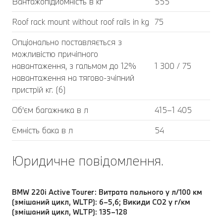
Вантажопідйомність в кг
555
Roof rack mount without roof rails in kg
75
Опціонально поставляється з
можливістю причіпного
навантаження, з гальмом до 12%
1 300 / 75
навантаження на тягово-зчіпний
пристрій кг. (6)
Об'єм багажника в л
415–1 405
Ємність бака в л
54
Юридичне повідомлення.
BMW 220i Active Tourer: Витрата пального у л/100 км
(змішаний цикл, WLTP): 6–5,6; Викиди СО2 у г/км
(змішаний цикл, WLTP): 135–128