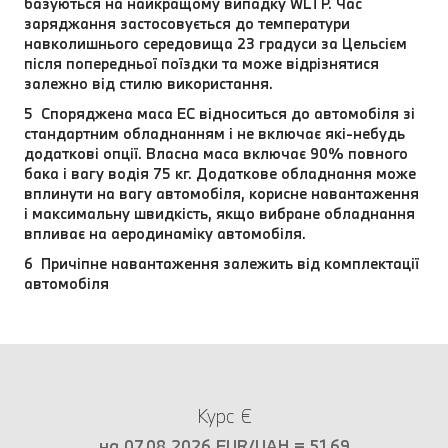
базуються на найкращому випадку WLTP. Час
заряджання застосовується до температури
навколишнього середовища 23 градуси за Цельсієм
після попередньої поїздки та може відрізнятися
залежно від стилю використання.
5 Споряджена маса EC відноситься до автомобіля зі
стандартним обладнанням і не включає які-небудь
додаткові опції. Власна маса включає 90% повного
бака і вагу водія 75 кг. Додаткове обладнання може
вплинути на вагу автомобіля, корисне навантаження
і максимальну швидкість, якщо вибране обладнання
впливає на аеродинаміку автомобіля.
6 Причіпне навантаження залежить від комплектації
автомобіля
Курс €
на 07.08.2026 EUR/UAH = 51.69