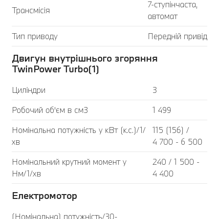
7-ступінчаста,
Трансмісія
автомат
Тип приводу
Передній привід
Двигун внутрішнього згоряння
TwinPower Turbo(1)
Циліндри
3
Робочий об'єм в см3
1 499
Номінальна потужність у кВт (к.с.)/1/
115 (156) /
хв
4 700 - 6 500
Номінальний крутний момент у
240 / 1 500 -
Нм/1/хв
4 400
Електромотор
(Номінальна) потужність/30-