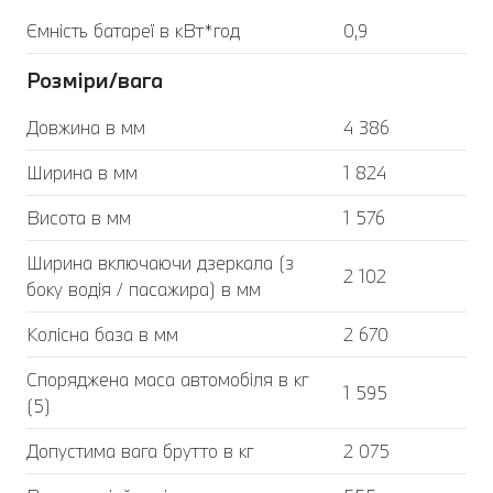
Ємність батареї в кВт*год
0,9
Розміри/вага
Довжина в мм
4 386
Ширина в мм
1 824
Висота в мм
1 576
Ширина включаючи дзеркала (з
2 102
боку водія / пасажира) в мм
Колісна база в мм
2 670
Споряджена маса автомобіля в кг
1 595
(5)
Допустима вага брутто в кг
2 075