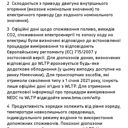
2 Складається з приводу двигуна внутрішнього
згоряння (вказане номінальне значення) та
електричного приводу (до заданого номінального
значення).
3 Офіційні дані щодо споживання палива, викидів
CO2, споживання електроенергії та запасу ходу на
електриці були визначені відповідно до встановленої
процедури вимірювання та відповідають
Європейському регламенту (ЄС) 715/2007 у
застосовній версії. Для діапазонів даних, визначених
відповідно до WLTP враховується будь-яке
додаткове обладнання (у цьому випадку доступне на
ринку Німеччини). Для транспортних засобів, які
отримали схвалення типу з 1 січня 2021 року, існують
лише офіційні дані згідно з WLTP. Для отримання
додаткової інформації про процедури вимірювання
NEDC та WLTP відвідайте www.bmw.com/wltp
4 Продуктивність зарядки залежить від рівня заряду,
температури навколишнього середовища,
індивідуального режиму водіння та використання
допоміжних споживачів. Показані діапазони