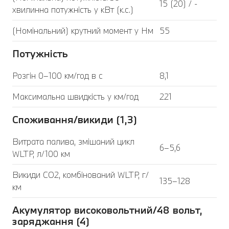
15 (20) / -
хвилинна потужність у кВт (к.с.)
(Номінальний) крутний момент у Нм
55
Потужність
Розгін 0–100 км/год в с
8,1
Максимальна швидкість у км/год
221
Споживання/викиди (1,3)
Витрата палива, змішаний цикл
6–5,6
WLTP, л/100 км
Викиди CO2, комбінований WLTP, г/
135–128
км
Акумулятор високовольтний/48 вольт,
заряджання (4)