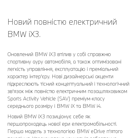
Новий повністю електричний
BMW iX3.
Оновлений BMW iX3 втілив у собі справжню
спортивну ауру автомобіля, а також оптимізовані
легкість управління, експлуатацію і преміальний
характер інтер'єру. Нові дизайнерські акценти
підкреслюють тісний концептуальний і технологічний
зв'язок між повністю електричним позашляховиком
Sports Activity Vehicle (SAV) преміум-класу
середнього розміру і BMW iX та BMW i4.
Новий BMW iX3 позиціонує себе як
першопроходець нової ери електромобільності.
Перша модель з технологією BMW eDrive п'ятого