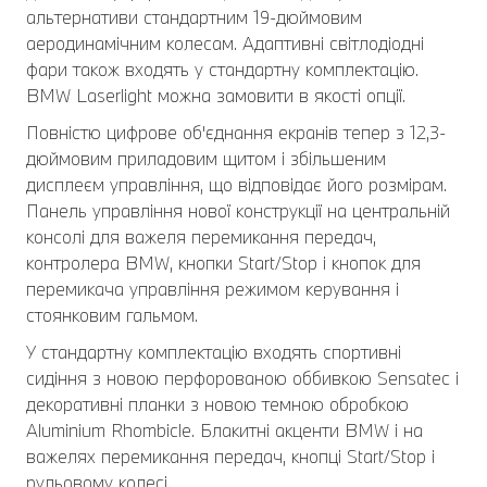
альтернативи стандартним 19-дюймовим
аеродинамічним колесам. Адаптивні світлодіодні
фари також входять у стандартну комплектацію.
BMW Laserlight можна замовити в якості опції.
Повністю цифрове об'єднання екранів тепер з 12,3-
дюймовим приладовим щитом і збільшеним
дисплеєм управління, що відповідає його розмірам.
Панель управління нової конструкції на центральній
консолі для важеля перемикання передач,
контролера BMW, кнопки Start/Stop і кнопок для
перемикача управління режимом керування і
стоянковим гальмом.
У стандартну комплектацію входять спортивні
сидіння з новою перфорованою оббивкою Sensatec і
декоративні планки з новою темною обробкою
Aluminium Rhombicle. Блакитні акценти BMW i на
важелях перемикання передач, кнопці Start/Stop і
рульовому колесі.