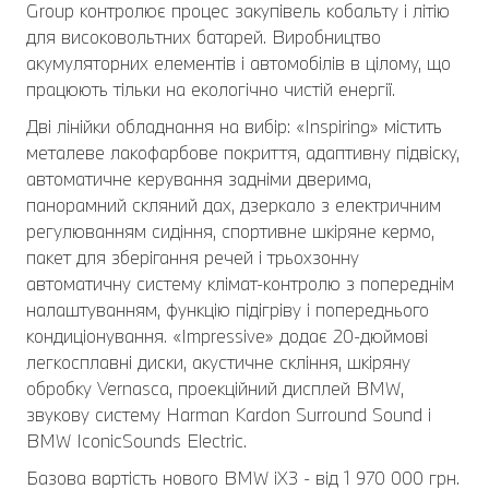
Group контролює процес закупівель кобальту і літію
для високовольтних батарей. Виробництво
акумуляторних елементів і автомобілів в цілому, що
працюють тільки на екологічно чистій енергії.
Дві лінійки обладнання на вибір: «Inspiring» містить
металеве лакофарбове покриття, адаптивну підвіску,
автоматичне керування задніми дверима,
панорамний скляний дах, дзеркало з електричним
регулюванням сидіння, спортивне шкіряне кермо,
пакет для зберігання речей і трьохзонну
автоматичну систему клімат-контролю з попереднім
налаштуванням, функцію підігріву і попереднього
кондиціонування. «Impressive» додає 20-дюймові
легкосплавні диски, акустичне скління, шкіряну
обробку Vernasca, проекційний дисплей BMW,
звукову систему Harman Kardon Surround Sound і
BMW IconicSounds Electric.
Базова вартість нового BMW iX3 - від 1 970 000 грн.