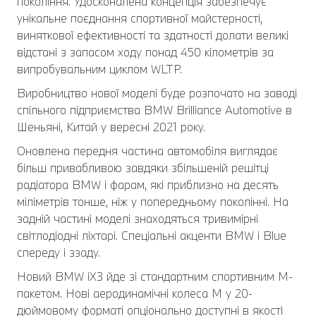
покоління. Удосконалена концепція забезпечує
унікальне поєднання спортивної майстерності,
виняткової ефективності та здатності долати великі
відстані з запасом ходу понад 450 кілометрів за
випробувальним циклом WLTP.
Виробництво нової моделі буде розпочато на заводі
спільного підприємства BMW Brilliance Automotive в
Шеньяні, Китай у вересні 2021 року.
Оновлена передня частина автомобіля виглядає
більш привабливою завдяки збільшеній решітці
радіатора BMW і фарам, які приблизно на десять
міліметрів тонше, ніж у попередньому поколінні. На
задній частині моделі знаходяться тривимірні
світлодіодні ліхтарі. Спеціальні акценти BMW i Blue
спереду і ззаду.
Новий BMW iX3 йде зі стандартним спортивним М-
пакетом. Нові аеродинамічні колеса M у 20-
дюймовому форматі опціонально доступні в якості